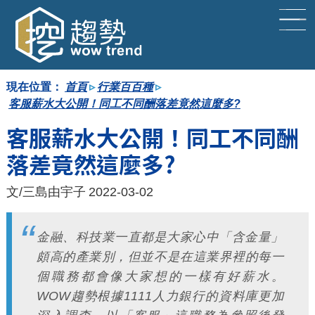
現在位置：
首頁
▹
行業百百種
▹
回趨勢首頁
客服薪水大公開！同工不同酬落差竟然這麼多?
客服薪水大公開！同工不同酬
文章總覽
落差竟然這麼多?
文/三島由宇子
2022-03-02
金融、科技業一直都是大家心中「含金量」
頗高的產業別，但並不是在這業界裡的每一
個職務都會像大家想的一樣有好薪水。
WOW趨勢根據1111人力銀行的資料庫更加