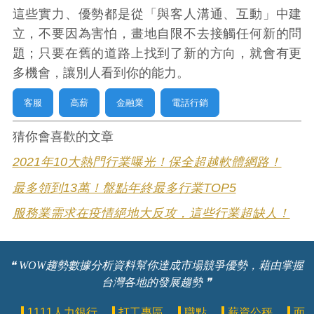
這些實力、優勢都是從「與客人溝通、互動」中建
立，不要因為害怕，畫地自限不去接觸任何新的問
題；只要在舊的道路上找到了新的方向，就會有更
多機會，讓別人看到你的能力。
客服
高薪
金融業
電話行銷
猜你會喜歡的文章
2021年10大熱門行業曝光！保全超越軟體網路！
最多領到13萬！盤點年終最多行業TOP5
服務業需求在疫情絕地大反攻，這些行業超缺人！
❝ WOW趨勢數據分析資料幫你達成市場競爭優勢，藉由掌握
台灣各地的發展趨勢 ❞
1111人力銀行
打工專區
職點
薪資公秤
面