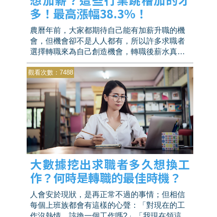
多！最高漲幅38.3%！
農曆年前，大家都期待自己能有加薪升職的機
會，但機會卻不是人人都有，所以許多求職者
選擇轉職來為自己創造機會，轉職後薪水真的
有比較多嗎？能夠加多少呢？WOW趨勢調查前
觀看次數：7488
10名轉職加薪高的行業，最高達到38.3%！
大數據挖出求職者多久想換工
作？何時是轉職的最佳時機？
人會安於現狀，是再正常不過的事情；但相信
每個上班族都會有這樣的心聲：「對現在的工
作沒熱情，該換一個工作嗎?」「我現在領這樣