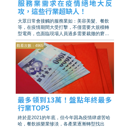
服務業需求在疫情絕地大反
攻，這些行業超缺人！
大眾日常會接觸的服務業如：美容美髮、餐飲
等，在疫情期間大受打擊，不僅需要大規模轉
型電商，也面臨現場人員過多需要裁撤的窘
境，但隨著三級警戒宣布降級、餐飲內用限制
觀看次數：4965
的解除還有五倍券的加持，美容美髮、餐飲、
旅遊相關產業皆陸續擴大徵才，需求甚至比疫
情前還高！
最多領到13萬！盤點年終最多
行業TOP5
終於是2021的年底，但今年因為疫情肆虐苦哈
哈，餐飲娛樂業慘淡，各產業逐漸轉型找出