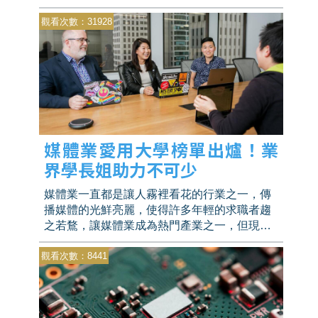
在金融科技方面競爭更是激烈。到底要如何擠
觀看次數：31928
進這巨大的金融戰場？WOW趨勢調查一次告訴
你最受金融業青睞的兵卒的是那些科系！
媒體業愛用大學榜單出爐！業
界學長姐助力不可少
媒體業一直都是讓人霧裡看花的行業之一，傳
播媒體的光鮮亮麗，使得許多年輕的求職者趨
之若鶩，讓媒體業成為熱門產業之一，但現今
媒體業產業需要戰力，已經不同於以往傳媒，
觀看次數：8441
WOW趨勢調查一次告訴你有哪些國立、私立大
學與科大是媒體業的面試愛用兵！