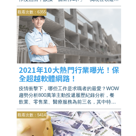
的薪水，如果轉職後能領更多嗎?」「現在不換
觀看次數：6355
工作的話，是不是就會這樣一輩子了呢?」
2021年10大熱門行業曝光！保
全超越軟體網路！
疫情衝擊下，哪些工作是求職者的最愛？WOW
趨勢分析800萬筆主動投遞履歷紀錄分析，餐
飲業、零售業、醫療服務為前三名，其中特別
的數據是保全和樓管的應徵意願居然比軟體網
觀看次數：5414
路業還高？！