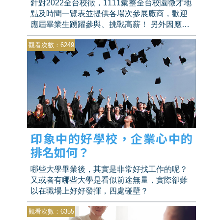
針對2022全台校徵，1111彙整全台校園徵才地
點及時間一覽表並提供各場次參展廠商，歡迎
應屆畢業生踴躍參與、挑戰高薪！ 另外因應疫
情，1111人力銀行與多所知名大學聯合舉辦
觀看次數：6249
2022聯合線上校園徵才，提供新鮮人更多管道
了解企業相關職缺。
印象中的好學校，企業心中的
排名如何？
哪些大學畢業後，其實是非常好找工作的呢？
又或者有哪些大學是看似前途無量，實際卻難
以在職場上好好發揮，四處碰壁？
觀看次數：6355