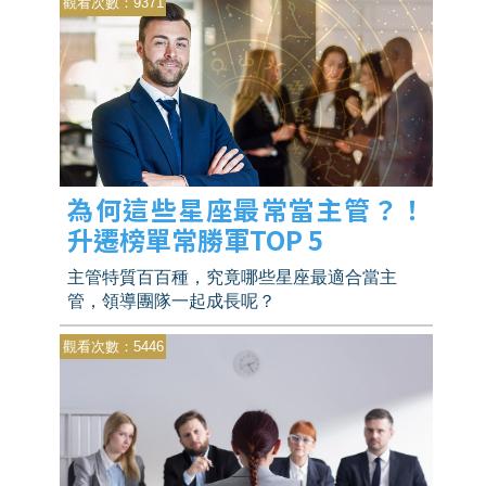
觀看次數：9371
星座在找工作時會積極投遞履歷呢？
為何這些星座最常當主管？！
升遷榜單常勝軍TOP 5
主管特質百百種，究竟哪些星座最適合當主
管，領導團隊一起成長呢？
觀看次數：5446