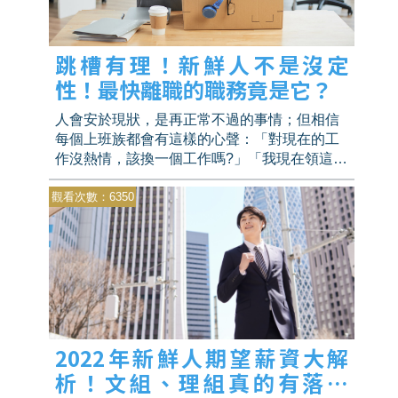
跳槽有理！新鮮人不是沒定
性！最快離職的職務竟是它？
人會安於現狀，是再正常不過的事情；但相信
每個上班族都會有這樣的心聲：「對現在的工
作沒熱情，該換一個工作嗎?」「我現在領這樣
的薪水，如果轉職後能領更多嗎?」「現在不換
觀看次數：6350
工作的話，是不是就會這樣一輩子了呢?」
2022年新鮮人期望薪資大解
析！文組、理組真的有落差