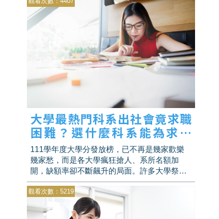
觀看次數：4407
台工作限制，吸引外籍人才進入就業市場，期
望彌補台灣日益嚴峻的勞力缺口。
大學最熱門科系出社會竟求職
困難？選什麼科系能為求職
「超前部署」？
111學年度大學分發放榜，已不再是幾家歡樂
幾家愁，而是各大學瘋狂搶人、系所名額加
開，缺額率卻不斷飆升的局面。許多大學祭出
方案，緊抓年輕人的喜好，增設相關熱門科
觀看次數：5219
系，吸引學生上門；而這些被推上檯面的「熱
門科系」，是否與求職意願有關？