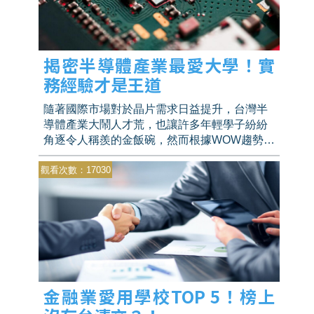
揭密半導體產業最愛大學！實
務經驗才是王道
隨著國際市場對於晶片需求日益提升，台灣半
導體產業大鬧人才荒，也讓許多年輕學子紛紛
角逐令人稱羨的金飯碗，然而根據WOW趨勢分
析，半導體相關產業最愛的大學排名中，竟然
觀看次數：17030
沒有傳統三大名校？
金融業愛用學校TOP 5！榜上