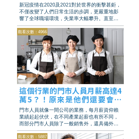
新冠疫情在2020及2021對於世界的衝擊甚鉅，
不僅改變了人們日常生活的步調，更嚴重地影
響了全球職場環境，失業率大幅攀升。直至疫
苗逐漸普及後，疫情才稍有趨緩，經濟復甦讓
觀看次數：4966
職缺開始釋出，全台許多縣市的職缺成長率甚
至衝破一倍！
這個行業的門市人員月薪高達4
萬5？！原來是他們還要會這
些！
門市人員就像一間公司的業務，每月薪資仰賴
業績起起伏伏，在不同產業起薪也有所不同，
而部分門市人員除了一般銷售外，還具備外語
及良好的應對能力，讓他們薪資高於平均。
觀看次數：5887