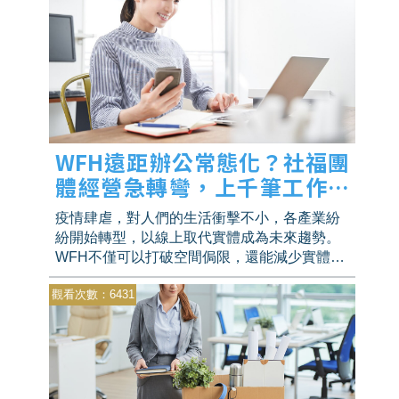
WFH遠距辦公常態化？社福團
體經營急轉彎，上千筆工作機
會大躍進！
疫情肆虐，對人們的生活衝擊不小，各產業紛
紛開始轉型，以線上取代實體成為未來趨勢。
WFH不僅可以打破空間侷限，還能減少實體辦
公室的各類開銷，讓業界看見線上辦公的無限
觀看次數：6431
潛力，到底ＷFH是否能在後疫情時代成為常態
呢？