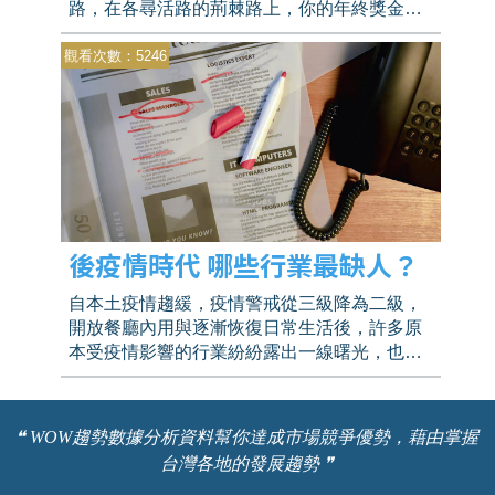
路，在各尋活路的荊棘路上，你的年終獎金到
底有沒有可能符合你心中的那個數字呢? 你任
觀看次數：5246
職的行業又有沒有擠進今年年終領最多的TOP5
呢?
後疫情時代 哪些行業最缺人？
自本土疫情趨緩，疫情警戒從三級降為二級，
開放餐廳內用與逐漸恢復日常生活後，許多原
本受疫情影響的行業紛紛露出一線曙光，也讓
原本被迫放無薪假或失業的勞工重新開始找工
作。
❝ WOW趨勢數據分析資料幫你達成市場競爭優勢，藉由掌握
台灣各地的發展趨勢 ❞