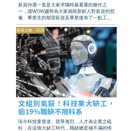
嗎？
薪資待遇一直是大家求職時最看重的條件之
一，讓WOW趨勢為大家揭曉新鮮人對薪資的想
像、畢業生的期望薪資及畢業後有了一點工作
經驗的求職者對於薪資的期望有多少變化，文
觀看次數：5228
組及理組的期望待遇又多少呢？
文組別氣餒！科技業大缺工，
逾19%職缺不限科系
現今科技業發達、競爭激烈，人才為企業之砥
柱，在這個大缺工時代，職缺總是補不滿的情