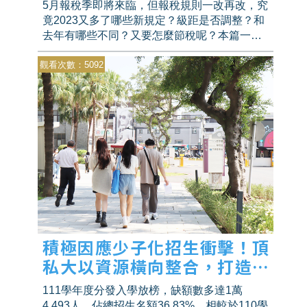
5月報稅季即將來臨，但報稅規則一改再改，究
竟2023又多了哪些新規定？級距是否調整？和
去年有哪些不同？又要怎麼節稅呢？本篇一次
告訴你！
觀看次數：5092
積極因應少子化招生衝擊！頂
私大以資源橫向整合，打造優
質學習環境！
111學年度分發入學放榜，缺額數多達1萬
4,493人，佔總招生名額36.83%，相較於110學