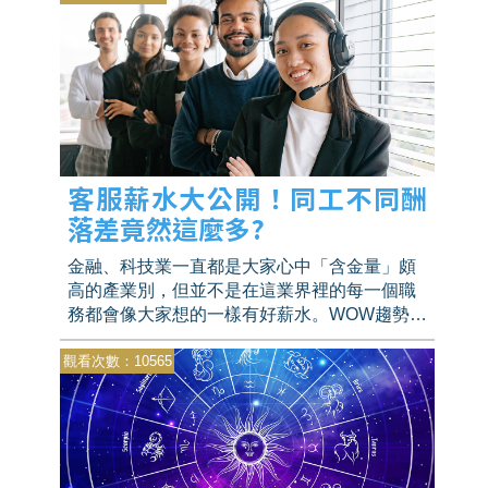
客服薪水大公開！同工不同酬
落差竟然這麼多?
金融、科技業一直都是大家心中「含金量」頗
高的產業別，但並不是在這業界裡的每一個職
務都會像大家想的一樣有好薪水。WOW趨勢根
據1111人力銀行的資料庫更加深入調查，以
觀看次數：10565
「客服」這職務為參照後發現，雖同為客服，
但以科技業的客服來說，是需要額外專業能力
才能就任，所以在不同行業就算同個職務，薪
資落差也是甚大，最多竟高達 20K以上。