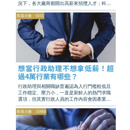
況下，各大廠商都開出高薪來招攬人才；科技
業不再是理工科系制霸，越來越多企業願意花
觀看次數：6031
心力去培養可造人才，哪怕你不是科技專業人
才，也有機會得到入園門票。
想當行政助理不想拿低薪！超
過4萬行業有哪些？
行政助理與相關職缺普遍認為入行門檻較低且
工作穩定、壓力小，一直是新鮮人的熱門求職
選項，但其實行政人員的工作內容會因產業不
同而有差異，入行門檻也因此提高，待遇差距
觀看次數：10468
很大喔！