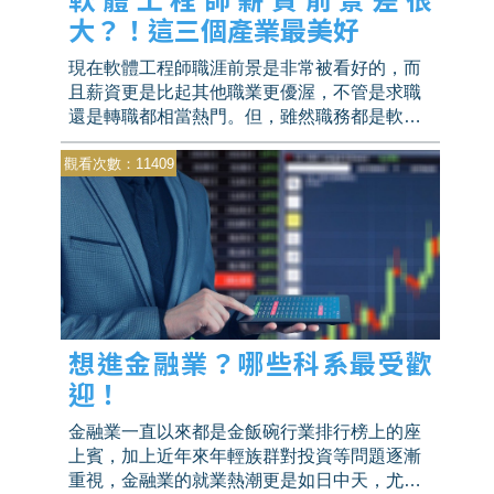
大？！這三個產業最美好
現在軟體工程師職涯前景是非常被看好的，而
且薪資更是比起其他職業更優渥，不管是求職
還是轉職都相當熱門。但，雖然職務都是軟體
工程師，在這行中那些難被淘汰且薪資頂尖的
觀看次數：11409
佼佼者，都不只單會「寫程式」而已，薪資還
因此落差甚大，快讓我們跟著Wow趨勢一探究
竟！
想進金融業？哪些科系最受歡
迎！
金融業一直以來都是金飯碗行業排行榜上的座
上賓，加上近年來年輕族群對投資等問題逐漸
重視，金融業的就業熱潮更是如日中天，尤其