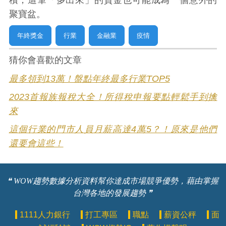
聚寶盆。
年終獎金
行業
金融業
疫情
猜你會喜歡的文章
最多領到13萬！盤點年終最多行業TOP5
2023首報族報稅大全！所得稅申報要點輕鬆手到擒
來
這個行業的門市人員月薪高達4萬5？！原來是他們
還要會這些！
❝ WOW趨勢數據分析資料幫你達成市場競爭優勢，藉由掌握
台灣各地的發展趨勢 ❞
1111人力銀行
打工專區
職點
薪資公秤
面