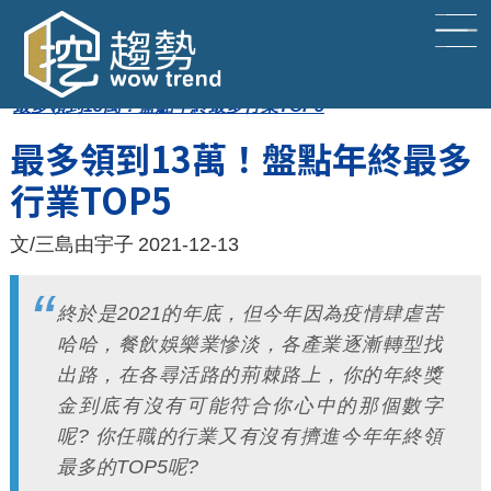
現在位置：
首頁
▹
行業百百種
▹
最多領到13萬！盤點年終最多行業TOP5
回趨勢首頁
最多領到13萬！盤點年終最多
行業TOP5
文章總覽
文/三島由宇子
2021-12-13
終於是2021的年底，但今年因為疫情肆虐苦
哈哈，餐飲娛樂業慘淡，各產業逐漸轉型找
出路，在各尋活路的荊棘路上，你的年終獎
金到底有沒有可能符合你心中的那個數字
呢? 你任職的行業又有沒有擠進今年年終領
最多的TOP5呢?